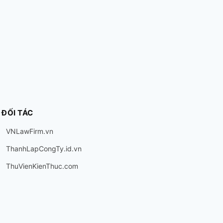
ĐỐI TÁC
VNLawFirm.vn
ThanhLapCongTy.id.vn
ThuVienKienThuc.com