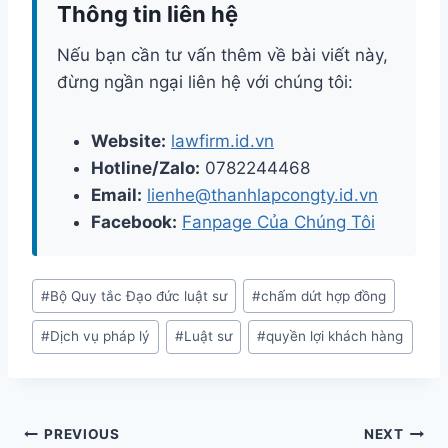
Thông tin liên hệ
Nếu bạn cần tư vấn thêm về bài viết này,
đừng ngần ngại liên hệ với chúng tôi:
Website:
lawfirm.id.vn
Hotline/Zalo:
0782244468
Email:
lienhe@thanhlapcongty.id.vn
Facebook:
Fanpage Của Chúng Tôi
Post
#
Bộ Quy tắc Đạo đức luật sư
#
chấm dứt hợp đồng
Tags:
#
Dịch vụ pháp lý
#
Luật sư
#
quyền lợi khách hàng
Điều
PREVIOUS
NEXT