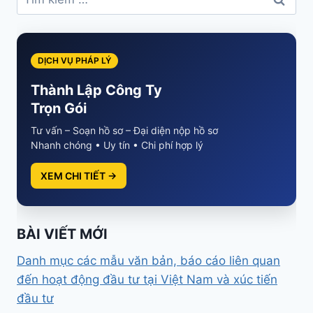
kiếm
cho:
DỊCH VỤ PHÁP LÝ
Thành Lập Công Ty
Trọn Gói
Tư vấn – Soạn hồ sơ – Đại diện nộp hồ sơ
Nhanh chóng • Uy tín • Chi phí hợp lý
XEM CHI TIẾT →
BÀI VIẾT MỚI
Danh mục các mẫu văn bản, báo cáo liên quan
đến hoạt động đầu tư tại Việt Nam và xúc tiến
đầu tư