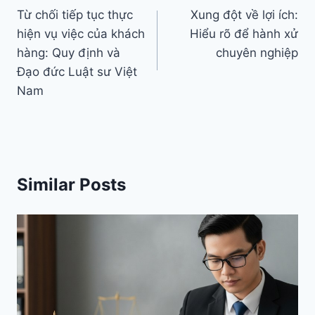
hướng
Từ chối tiếp tục thực
Xung đột về lợi ích:
hiện vụ việc của khách
Hiểu rõ để hành xử
bài
hàng: Quy định và
chuyên nghiệp
viết
Đạo đức Luật sư Việt
Nam
Similar Posts